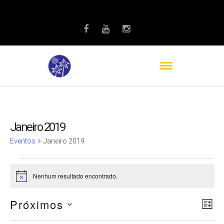
Janeiro 2019
Eventos
Janeiro 2019
Eventos
Nenhum resultado encontrado.
Notice
Nav
Na
Próximos
Lista
do
Selecione